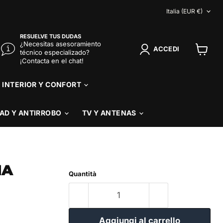
NAZION
Italia
(EUR €)
RESUELVE TUS DUDAS
¿Necesitas asesoramiento
ACCEDI
técnico especializado?
Visuali
¡Contacta en el chat!
il
carrello
INTERIOR Y CONFORT
AD Y ANTIRROBO
TV Y ANTENAS
MA
Quantità
Aggiungi al carrello