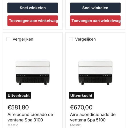
Snel winkelen
Snel winkelen
Toevoegen aan winkelwagen
Toevoegen aan winkelwagen
Vergelijken
Vergelijken
Aire
Aire
acondicionado
acondicionado
de
de
ventana
ventana
Spa
Spa
3100
5100
Uitverkocht
Uitverkocht
€581,80
€670,00
Aire acondicionado de
Aire acondicionado de
ventana Spa 3100
ventana Spa 5100
Mestic
Mestic