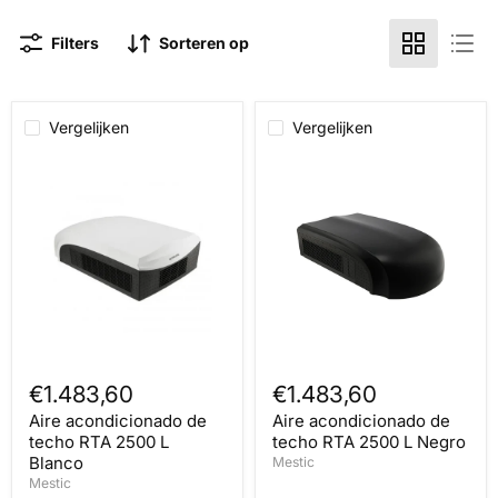
Filters
Sorteren op
Vergelijken
Vergelijken
Aire
Aire
acondicionado
acondicionado
de
de
techo
techo
RTA
RTA
2500
2500
L
L
Blanco
Negro
€1.483,60
€1.483,60
Aire acondicionado de
Aire acondicionado de
techo RTA 2500 L
techo RTA 2500 L Negro
Blanco
Mestic
Mestic