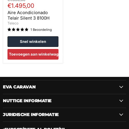
Huidige
prijs
€1.495,00
prijs
Aire Acondicionado
Telair Silent 3 8100H
Teleco
1 Beoordeling
Snel winkelen
Toevoegen aan winkelwagen
EVA CARAVAN
NUTTIGE INFORMATIE
JURIDISCHE INFORMATIE