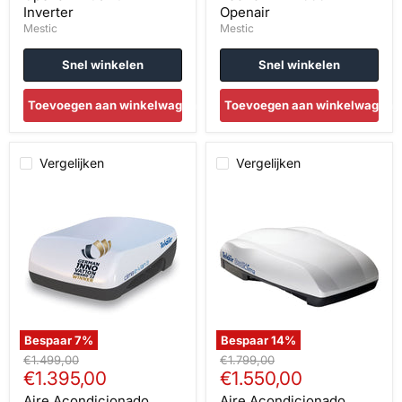
Inverter
Openair
Mestic
Mestic
Snel winkelen
Snel winkelen
Toevoegen aan winkelwagen
Toevoegen aan winkelwagen
Vergelijken
Vergelijken
Aire
Aire
Acondicionado
Acondicionado
Telair
Telair
Clima
Dual
E-
Clima
Van
8400H
7400H
Bespaar
7
%
Bespaar
14
%
Oorspronkelijke
Oorspronkelijke
€1.499,00
€1.799,00
Huidige
Huidige
prijs
€1.395,00
prijs
€1.550,00
prijs
prijs
Aire Acondicionado
Aire Acondicionado