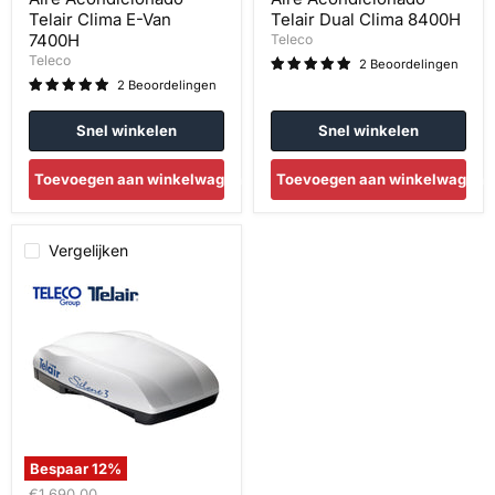
Telair Clima E-Van
Telair Dual Clima 8400H
7400H
Teleco
Teleco
2 Beoordelingen
2 Beoordelingen
Snel winkelen
Snel winkelen
Toevoegen aan winkelwagen
Toevoegen aan winkelwagen
Vergelijken
Aire
Acondicionado
Telair
Silent
3
8100H
Bespaar
12
%
Oorspronkelijke
€1.690,00