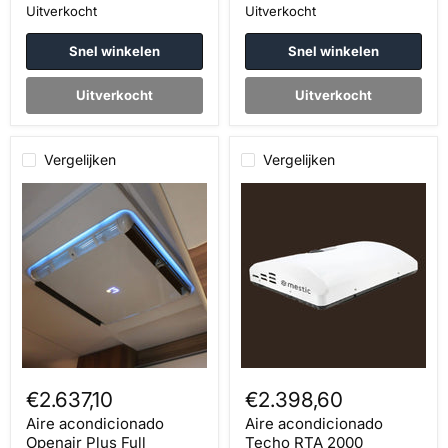
Uitverkocht
Uitverkocht
Snel winkelen
Snel winkelen
Uitverkocht
Uitverkocht
Vergelijken
Vergelijken
Aire
Aire
acondicionado
acondicionado
Openair
Techo
Plus
RTA
Full
2000
Inverter
Openair
€2.637,10
€2.398,60
Aire acondicionado
Aire acondicionado
Openair Plus Full
Techo RTA 2000