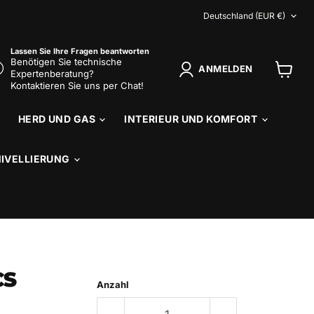
LAND
Deutschland
(EUR €)
Lassen Sie Ihre Fragen beantworten
Benötigen Sie technische
ANMELDEN
Expertenberatung?
Warenk
Kontaktieren Sie uns per Chat!
anzeig
HERD UND GAS
INTERIEUR UND KOMFORT
NIVELLIERUNG
CS
Anzahl