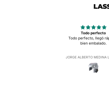
LAS
Todo perfecto
Mover endura
Todo perfecto, llegó rápido y
Todo muy correcto y
bien embalado.
ORGE ALBERTO MEDINA LOZANO
Xabier Huarte