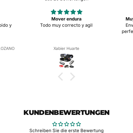
endura
Muy buena experiencia.
recto y agil
Envío rápido, paquete en
perfecto estado. Precio muy
competitivo.
Huarte
Anónimo
KUNDENBEWERTUNGEN
Schreiben Sie die erste Bewertung