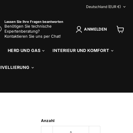
LAND
Deutschland
(EUR €)
Lassen Sie Ihre Fragen beantworten
Benötigen Sie technische
ANMELDEN
Expertenberatung?
Warenk
Kontaktieren Sie uns per Chat!
anzeig
HERD UND GAS
INTERIEUR UND KOMFORT
NIVELLIERUNG
Anzahl