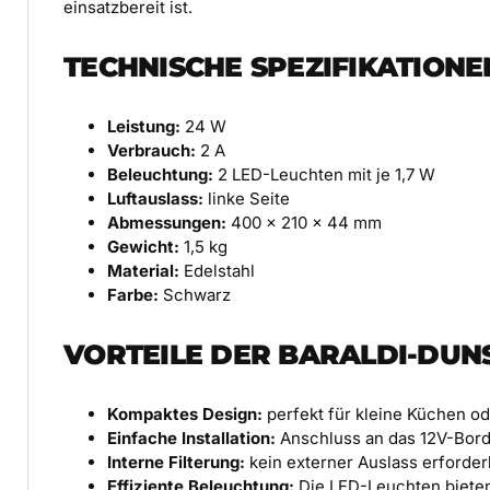
einsatzbereit ist.
TECHNISCHE SPEZIFIKATIONE
Leistung:
24 W
Verbrauch:
2 A
Beleuchtung:
2 LED-Leuchten mit je 1,7 W
Luftauslass:
linke Seite
Abmessungen:
400 × 210 × 44 mm
Gewicht:
1,5 kg
Material:
Edelstahl
Farbe:
Schwarz
VORTEILE DER BARALDI-DU
Kompaktes Design:
perfekt für kleine Küchen o
Einfache Installation:
Anschluss an das 12V-Bord
Interne Filterung:
kein externer Auslass erforder
Effiziente Beleuchtung:
Die LED-Leuchten bieten